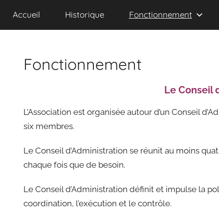
d'Aide
Accueil
Historique
Fonctionnement
à
Domicile
d'Aubusson
et
Fonctionnement
ses
Environs
Le Conseil 
L’Association est organisée autour d’un Conseil d’
six membres.
Le Conseil d’Administration se réunit au moins quatr
chaque fois que de besoin.
Le Conseil d’Administration définit et impulse la pol
coordination, l’exécution et le contrôle.