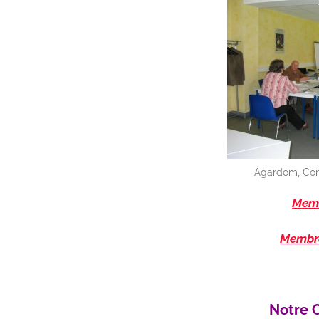
Agardom, Cons
Memb
Membr
Notre O