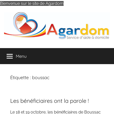
Bienvenue sur le site de Agardom
Aller
au
contenu
AGARDOM
Association
d'Aide
Menu
à
Domicile
d'Aubusson
et
Étiquette :
boussac
ses
Environs
Les bénéficiaires ont la parole !
Le 18 et 19 octobre, les bénéficiaires de Boussac