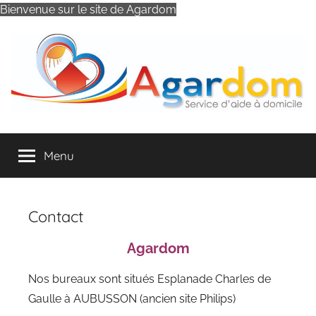
Bienvenue sur le site de Agardom
Aller
au
contenu
AGARDOM
Association
d'Aide
Menu
à
Domicile
d'Aubusson
et
Contact
ses
Environs
Agardom
Nos bureaux sont situés Esplanade Charles de
Gaulle à AUBUSSON (ancien site Philips)