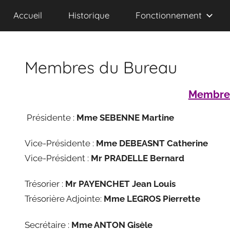
d'Aide
Accueil
Historique
Fonctionnement
à
Domicile
d'Aubusson
et
Membres du Bureau
ses
Environs
Membres
Présidente :
Mme SEBENNE Martine
Vice-Présidente :
Mme DEBEASNT Catherine
Vice-Président :
Mr PRADELLE Bernard
Trésorier :
Mr PAYENCHET Jean Louis
Trésorière Adjointe:
Mme LEGROS Pierrette
Secrétaire :
Mme ANTON Gisèle