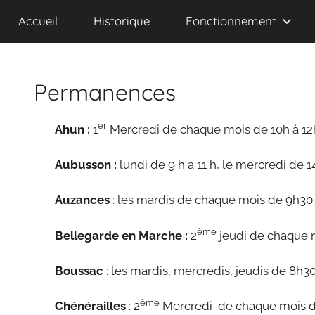
d'Aide
Accueil
Historique
Fonctionnement
à
Domicile
d'Aubusson
et
Permanences
ses
Environs
er
Ahun :
1
Mercredi de chaque mois de 10h à 12
Aubusson :
lundi de 9 h à 11 h, le mercredi de 
Auzances
: les mardis de chaque mois de 9h30 
ème
Bellegarde en Marche :
2
jeudi de chaque 
Boussac
: les mardis, mercredis, jeudis de 8h30 
ème
Chénérailles
: 2
Mercredi de chaque mois de 