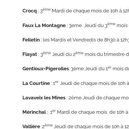
ème
Crocq
: 3
Mardi de chaque mois de 10h à 12
ème
Faux La Montagne
: 3eme Jeudi du 3
mois d
Felletin
: les Mardis et Vendredis de 8h30 à 12h3
ème
ème
Flayat
: 3
Jeudi du 2
mois du trimestre d
er
Gentioux-Pigerolles
: 3ème Jeudi du 1
mois du
er
La Courtine
: 1
Jeudi de chaque mois de 10h à
Lavaveix les Mines
: 2ème Jeudi de chaque moi
er
Mérinchal
: 1
Mardi de chaque mois de 10h à
ème
Vallière
:2
Jeudi de chaque mois de 10h à 1