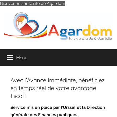
Bienvenue sur le site de Agardom
Aller
au
contenu
AGARDOM
Association
d'Aide
Menu
à
Domicile
d'Aubusson
et
Avec l’Avance immédiate, bénéficiez
ses
en temps réel de votre avantage
Environs
fiscal !
Service mis en place par l’Urssaf et la Direction
générale des Finances publiques
.