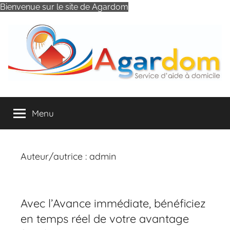
Bienvenue sur le site de Agardom
Aller
au
contenu
AGARDOM
Association
d'Aide
Menu
à
Domicile
d'Aubusson
et
Auteur/autrice :
admin
ses
Environs
Avec l’Avance immédiate, bénéficiez
en temps réel de votre avantage