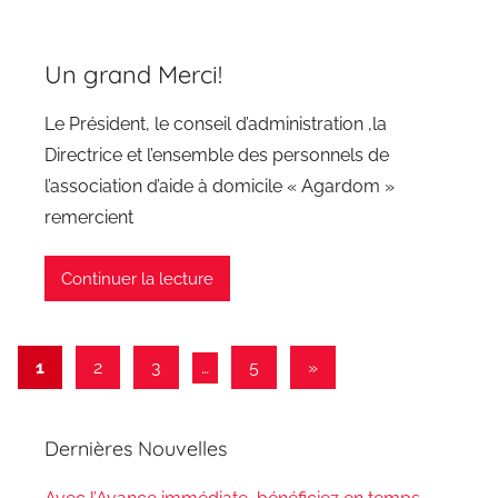
Un grand Merci!
Le Président, le conseil d’administration ,la
Directrice et l’ensemble des personnels de
l’association d’aide à domicile « Agardom »
remercient
Continuer la lecture
Navigation
Articles
1
2
3
…
5
»
suivants
des
articles
Dernières Nouvelles